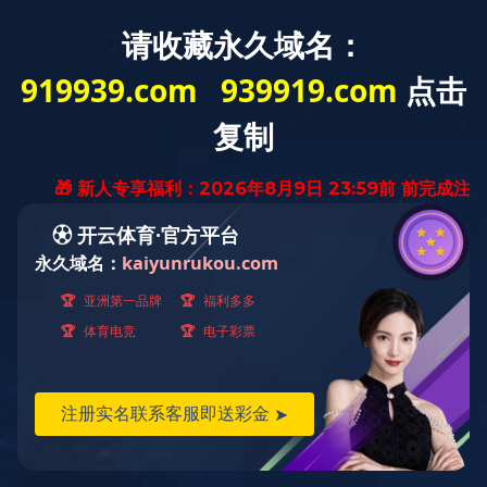
首页
关于我们

公司简介
合作伙伴
企业文化
发展历程
资质荣誉
实力展示
产品中心

xk平台_XK体育（中国）
网络通讯设备
手机与笔记本
xk平台_XK体育（中国）