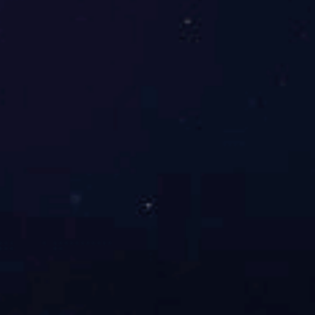
水磨床
平面磨床
平面磨床
车床
车床


CNC
CNC
清洗线
清洗线