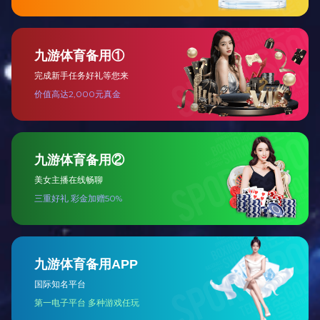
服务客户数
Case
厂房设备
本公司拥有宽敞、整洁的生产车间。配备有上60台冲压机每天
24小时不间断生产，其中拥有400吨、300吨、250吨、160吨、
110吨、80吨等双轴精密气动冲床、60吨、45吨等精密气动连
续冲压。
厂房环境
厂房环境