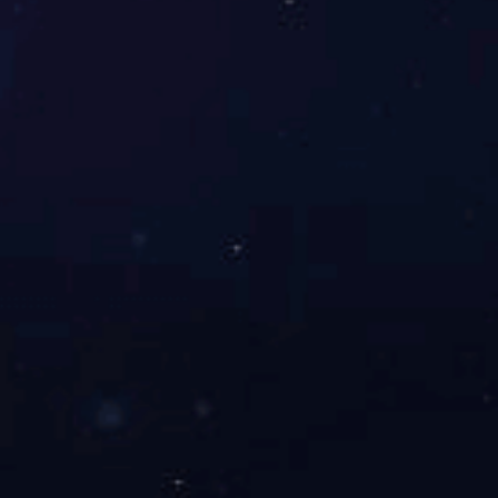
_XK体育（中国）
其它专区