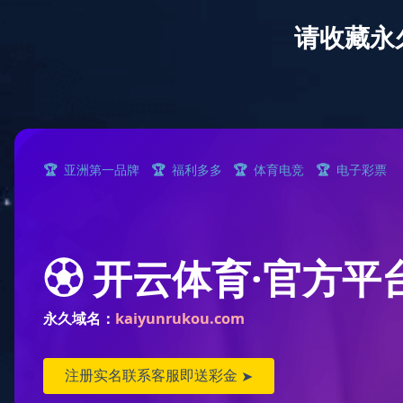
首页
关于我们

公司简介
合作伙伴
企业文化
发展历程
资质荣誉
实力展示
产品中心

xk平台_XK体育（中国）
网络通讯设备
手机与笔记本
xk平台_XK体育（中国）