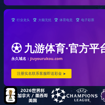
其它专区
应用领域
新闻资讯

公司新闻
行业资讯
xk平台_XK体育（中国）

人才招聘
联系方式
EN